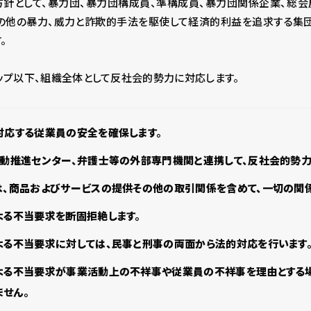
方針として、暴力団、暴力団構成員、準構成員、暴力団関係企業、総会
の他の暴力、威力と詐欺的手法を駆使して経済的利益を追求する集団
。
ップ以下、組織全体として反社会的勢力に対応します。
対応する従業員の安全を確保します。
運動推進センター、弁護士等の外部専門機関と連携して、反社会的勢力
は、商品およびサービスの提供その他の取引関係を含めて、一切の関係
よる不当要求を断固拒絶します。
よる不当要求に対しては、民事と刑事の両面から法的対応を行います
よる不当要求が事業活動上の不祥事や従業員の不祥事を理由とする場
せん。