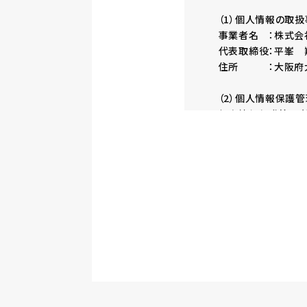
（1）個人情報の取
事業者名 ：株式会社
代表取締役：平峯 
住所 ：大阪府大阪
（2）個人情報保護
個人情報保護管理者
電子メール：privacy@
（3）個人情報の利
お問い合わせいただ
採用に係わる業務に
（4）個人情報の第
取得した個人情報は
（5）個人情報の取
取得した個人情報の
を行います。