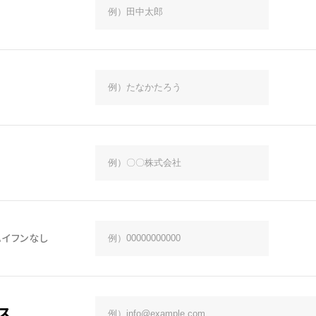
ハイフンなし
ス