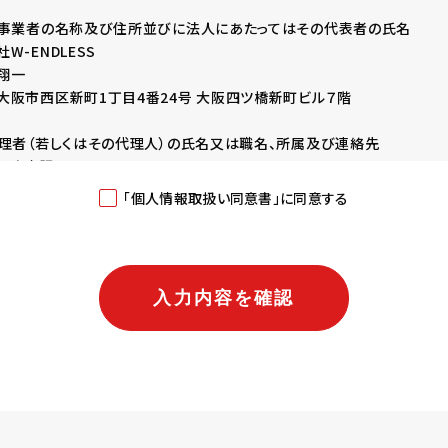
扱事業者の名称及び住所並びに法人にあたってはその代表者の氏名
W-ENDLESS
翔一
市西区新町1丁目4番24号 大阪四ツ橋新町ビル７階
管理者（若しくはその代理人）の氏名又は職名、所属及び連絡先
：人事課長
w-endless.co.jp
「個人情報取扱い同意書」に同意する
用目的
いた内容に回答するため
利用するため（採用に関する情報提供、採用可否判断、採用業務に関す
三者提供について
法令等による場合を除いて第三者に提供することはありません。
扱いの委託について
取扱いの全部又は、一部を委託することがあります。その場合には、当