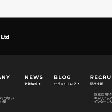
えなかった場合に生じる結果
とは任意です。個人情報に関する情報の一部をご提供いただけない場
能性があります。
タの開示等および問い合わせ窓口について
より、当社が保有する保有個人データに関する開示、利用目的の通知、
消去および第三者提供の停止、第三者への提供記録(以下、開示等という)
は、下記「当社の個人情報の取扱いに関する苦情、相談等の問合せ先」を
認識できない方法による個人情報の取得
ーコン等を用いるなどして、本人が容易に認識できない方法による個人
ANY
NEWS
BLOG
RECRU
人のパソコンとホームページとの間でやり取りする小さな情報ファイルの
新着情報
お役立ちブログ
採用情報
するサービスをよりご満足いただけるように改良するためにのみ使用いた
クッキーと一緒に機能し、ご本人のコンピュータからのアクセス状況を把握し
新卒採用特
統計を取ることができる技術です。
ESSの想い
キャリア＆
沿革
インターン
キー、Webビーコンによってご本人およびご本人のコンピュータを特定で
クッキー、Webビーコンの使用を希望されない場合は、ご使用されている