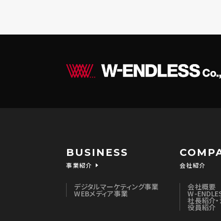
（6）個人情報を与
個人情報を与えるこ
容に回答できない可
（7）保有個人デー
ご本人からの求めに
は削除、利用停止、
開示等に応ずる窓口
（8）本人が容易に
クッキーやウェブビ
ります。
BUSINESS
COMP
クッキーとは、ご本
事業紹介
会社紹介
ージの内容やご提供
Webビーコンとは
デジタルマーケティング事業
会社概要
閲覧状況等に関する
WEBメディア事業
W-ENDL
社長紹介・
なお、これらのクッ
役員紹介
とはありませんが、