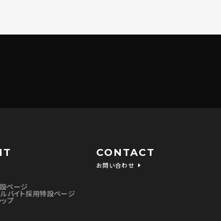
合は、お問い合わせ内
内容の訂正・追加また
に応じます。
参照してください。
情報の取得を行ってお
IT
CONTACT
ことをいい、ホームペ
お問い合わせ
します。
て、 Webページの
設ページ
アルバイト採用特設ページ
シップ
きる情報を収集するこ
ブラウザの設定を行う