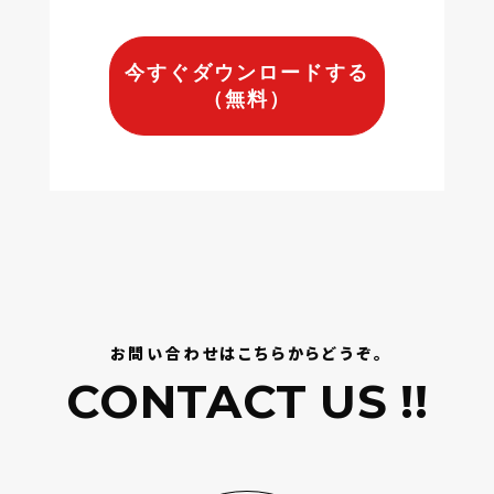
採用に係わる業務に利用するため（採用に関
する情報提供、採用可否判断、採用業務に関
する連絡など）
今すぐダウンロードする
（無料）
（4）個人情報の第三者提供について
取得した個人情報は法令等による場合を除
いて第三者に提供することはありません。
（5）個人情報の取扱いの委託について
取得した個人情報の取扱いの全部又は、一部
を委託することがあります。その場合には、当
社において最善の考慮を行います。
お問い合わせはこちらからどうぞ。
（6）個人情報を与えなかった場合に生じる結
CONTACT US !!
果
個人情報を与えることは任意です。個人情報
に関する情報の一部をご提供いただけない
場合は、お問い合わせ内容に回答できない可