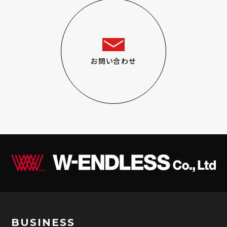
能性があります。
（7）保有個人データの開示等および問い合わ
せ窓口について
ご本人からの求めにより、当社が保有する保
お問い合わせ
有個人データに関する開示、利用目的の通
知、内容の訂正・追加または削除、利用停止、
消去および第三者提供の停止、第三者への提
供記録(以下、開示等という)に応じます。
開示等に応ずる窓口は、下記「当社の個人情
報の取扱いに関する苦情、相談等の問合せ
先」を参照してください。
（8）本人が容易に認識できない方法による個
人情報の取得
クッキーやウェブビーコン等を用いるなどし
て、本人が容易に認識できない方法による個
人情報の取得を行っております。
BUSINESS
クッキーとは、ご本人のパソコンとホームペー