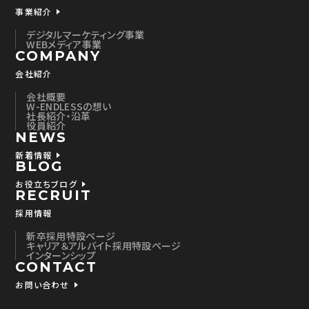
ジとの間でやり取りする小さな情報ファイル
事業紹介
のことをいい、ホームページの内容やご提供
デジタルマーケティング事業
するサービスをよりご満足いただけるように
WEBメディア事業
COMPANY
改良するためにのみ使用いたします。
Webビーコンとはクッキーと一緒に機能し、
会社紹介
ご本人のコンピュータからのアクセス状況を
会社概要
把握して、 Webページの閲覧状況等に関す
W-ENDLESSの想い
社長紹介・沿革
る統計を取ることができる技術です。
役員紹介
NEWS
なお、これらのクッキー、Webビーコンによっ
てご本人およびご本人のコンピュータを特定
新着情報
BLOG
できる情報を収集することはありませんが、
お役立ちブログ
クッキー、Webビーコンの使用を希望されな
RECRUIT
い場合は、ご使用されているブラウザの設定
採用情報
を行うことで使用を中止することができます。
新卒採用特設ページ
キャリア＆アルバイト採用特設ページ
（9）個人情報の安全管理措置について
インターンシップ
CONTACT
取得した個人情報については、漏洩、減失ま
お問い合わせ
たはき損の防止と是正、その他個人情報の安
全管理のために必要かつ適切な措置を講じ